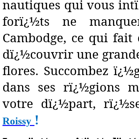
nautiques qui vous intï
forï¿½ts ne manque
Cambodge, ce qui fait 
dï¿½couvrir une grande
flores. Succombez ï¿
dans ses rï¿½gions m
votre dï¿½part, rï¿½
!
Roissy