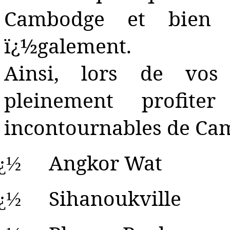
Cambodge et bien 
ï¿½galement.
Ainsi, lors de vos
pleinement profite
incontournables de Ca
Angkor Wat
ï¿½
Sihanoukville
ï¿½