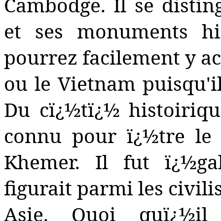
Cambodge. Il se distin
et ses monuments his
pourrez facilement y a
ou le Vietnam puisqu'il
Du cï¿½tï¿½
histoiriq
connu pour ï¿½tre le
Khemer
. Il fut ï¿½g
figurait parmi les civili
Asie. Quoi quï¿½il