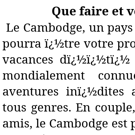
Que faire et 
Le Cambodge, un pays 
pourra ï¿½tre votre pr
vacances dï¿½ï¿½tï¿½ 
mondialement conn
aventures inï¿½dites
tous genres. En couple
amis, le Cambodge est 