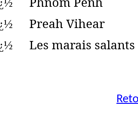
Phnom Penh
ï¿½
Preah Vihear
ï¿½
Les marais salants
ï¿½
Reto